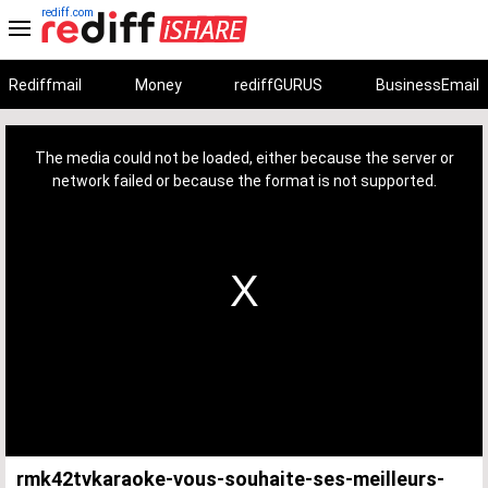
rediff.com
Rediffmail
Money
rediffGURUS
BusinessEmail
This
is
a
The media could not be loaded, either because the server or
modal
window.
network failed or because the format is not supported.
rmk42tvkaraoke-vous-souhaite-ses-meilleurs-