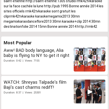
saint-étienne http://saint-etienne:1305 studio rmk42tvkaraoke
sur la face cachée la lune http://pub:1995 Bonne année 2014 les
sites officiels rmk42tvkaraoke sont gratuit les
cliprmk42tvkaraoke karaokemegamix2013 30mn
megamixkaraodanceflore2013 30mn karaoke+clip 2014 30mn
destinationfolie 2014 15mn Bonne année 2014 http://rmk42
Most Popular
Aww! BAD body language, Alia
baby is flying to NY to get it right
Duration: 0:42 | Views: 7155
WATCH: Shreyas Talpade's film
Baji's cast charms rediff!
Duration: 8:37 | Views: 25301