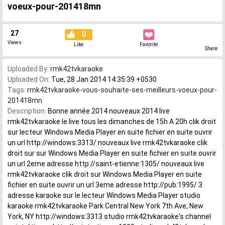
voeux-pour-201418mn
27
0
Views
Like
Favorite
Share
Uploaded By:
rmk42tvkaraoke
Uploaded On:
Tue, 28 Jan 2014 14:35:39 +0530
Tags:
rmk42tvkaraoke-vous-souhaite-ses-meilleurs-voeux-pour-
201418mn
Description:
Bonne année 2014 nouveaux 2014 live
rmk42tvkaraoke le live tous les dimanches de 15h A 20h clik droit
sur lecteur Windows Media Player en suite fichier en suite ouvrir
un url http://windows:3313/ nouveaux live rmk42tvkaraoke clik
droit sur sur Windows Media Player en suite fichier en suite ouvrir
un url 2eme adresse http://saint-etienne:1305/ nouveaux live
rmk42tvkaraoke clik droit sur Windows Media Player en suite
fichier en suite ouvrir un url 3eme adresse http://pub:1995/ 3
adresse karaoke sur le lecteur Windows Media Player studio
karaoke rmk42tvkaraoke Park Central New York 7th Ave, New
York, NY http://windows:3313 studio rmk42tvkaraoke's channel